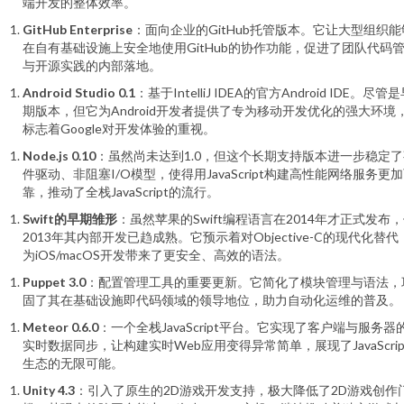
端开发的整体效率。
GitHub Enterprise
：面向企业的GitHub托管版本。它让大型组织能
在自有基础设施上安全地使用GitHub的协作功能，促进了团队代码
与开源实践的内部落地。
Android Studio 0.1
：基于IntelliJ IDEA的官方Android IDE。尽管
期版本，但它为Android开发者提供了专为移动开发优化的强大环境
标志着Google对开发体验的重视。
Node.js 0.10
：虽然尚未达到1.0，但这个长期支持版本进一步稳定了
件驱动、非阻塞I/O模型，使得用JavaScript构建高性能网络服务更
靠，推动了全栈JavaScript的流行。
Swift的早期雏形
：虽然苹果的Swift编程语言在2014年才正式发布
2013年其内部开发已趋成熟。它预示着对Objective-C的现代化替代
为iOS/macOS开发带来了更安全、高效的语法。
Puppet 3.0
：配置管理工具的重要更新。它简化了模块管理与语法，
固了其在基础设施即代码领域的领导地位，助力自动化运维的普及。
Meteor 0.6.0
：一个全栈JavaScript平台。它实现了客户端与服务器
实时数据同步，让构建实时Web应用变得异常简单，展现了JavaScrip
生态的无限可能。
Unity 4.3
：引入了原生的2D游戏开发支持，极大降低了2D游戏创作