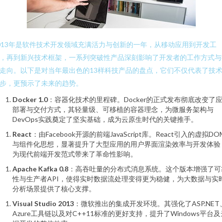
013年是软件技术开发领域充满活力与创新的一年，从移动应用到开发工
，再到新兴技术框架，一系列突破性产品深刻影响了开发者的工作方式与
走向。以下是对当年最出色的13样科技产品的盘点，它们不仅代表了技
步，更预示了未来的趋势。
Docker 1.0
：容器化技术的里程碑。Docker的正式发布彻底改变了
部署与交付方式，其轻量级、可移植的容器理念，为微服务架构与
DevOps实践奠定了坚实基础，成为云原生时代的关键推手。
React
：由Facebook开源的前端JavaScript库。React引入的虚拟DO
与组件化思想，显著提升了大型应用的用户界面渲染效率与开发体验
为现代前端开发范式带来了革命性影响。
Apache Kafka 0.8
：高吞吐量的分布式消息系统。这个版本增强了可
性与生产者API，使得实时数据流处理变得更为稳健，为大数据与实
分析场景提供了核心支撑。
Visual Studio 2013
：微软推出的集成开发环境。其强化了ASP.NET
Azure工具链以及对C++11标准的更好支持，提升了Windows平台及