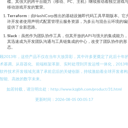
槛。其强大的跨平台能力（移动、PC、主机）继续推动着独立游戏
移动游戏开发的繁荣。
Terraform
：由HashiCorp推出的基础设施即代码工具早期版本。它
许开发者使用声明式配置管理云服务资源，为多云与混合云环境的编
提供了全新思路。
Slack
：虽然作为团队协作工具，但其开放的API与强大的集成能力
其迅速成为开发团队沟通与工具链集成的中心，改变了团队协作的形
态。
顾2013年，这些产品不仅在当年大放异彩，其中许多更奠定了此后十年
术基调。从容器化、前端框架革新、实时处理到开发运维一体化，2013
软件技术开发领域充满了承前启后的关键创新，持续激励着全球开发者构
智能、高效的数字未来。
如若转载，请注明出处：http://www.kzgbh.com/product/31.html
更新时间：2026-08-05 00:05:17