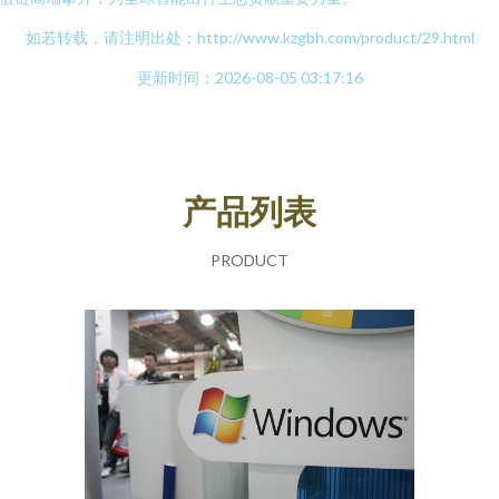
如若转载，请注明出处：http://www.kzgbh.com/product/29.html
更新时间：2026-08-05 03:17:16
产品列表
PRODUCT