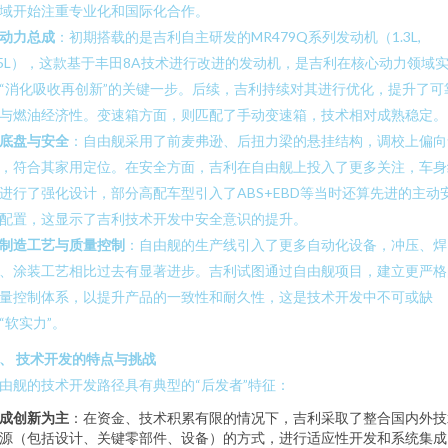
域开始注重专业化和国际化合作。
动力总成
：初期搭载的是吉利自主研发的MR479Q系列发动机（1.3L,
.5L），这款基于丰田8A技术进行改进的发动机，是吉利在核心动力领域
“消化吸收再创新”的关键一步。后续，吉利持续对其进行优化，提升了可
与燃油经济性。变速箱方面，则匹配了手动变速箱，技术相对成熟稳定。
底盘与安全
：自由舰采用了前麦弗逊、后扭力梁的悬挂结构，调校上偏向
，符合其家用定位。在安全方面，吉利在自由舰上投入了更多关注，车身
进行了强化设计，部分高配车型引入了ABS+EBD等当时还算先进的主动
配置，这显示了吉利技术开发中安全意识的提升。
制造工艺与质量控制
：自由舰的生产线引入了更多自动化设备，冲压、焊
、涂装工艺相比过去有显著进步。吉利试图通过自由舰项目，建立更严格
量控制体系，以提升产品的一致性和耐久性，这是技术开发中不可或缺
“软实力”。
、 技术开发的特点与挑战
由舰的技术开发路径具有典型的“后发者”特征：
成创新为主
：在资金、技术积累有限的情况下，吉利采取了整合国内外技
源（包括设计、关键零部件、设备）的方式，进行适应性开发和系统集成