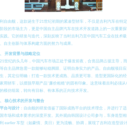
利自由舰，这款诞生于21世纪初期的紧凑型轿车，不仅是吉利汽车在特
阶段的市场主力，更是中国自主品牌汽车在技术开发道路上的一次重要探
实践。它的研发与迭代，深刻反映了当时吉利乃至中国汽车工业在技术吸
、自主创新与体系构建方面的努力与成果。
、 开发背景与战略定位
21世纪的头几年，中国汽车市场正处于爆发前夜，合资品牌占据主导，
等自主品牌急需一款能够站稳脚跟、证明自身实力的产品。自由舰项目应
生，其定位明确：打造一款技术更成熟、品质更可靠、造型更国际化的经
家用轿车，以摆脱早期产品“廉价粗糙”的固有印象。这意味着吉利必须从
的模仿组装，转向有目标、有体系的正向技术开发。
、 核心技术的开发与整合
平台与设计
：自由舰的研发借鉴了国际成熟平台的技术理念，并进行了适
国市场和成本要求的深度开发。其外观由韩国设计公司参与，车身造型相
利 earlier 车型（如豪情、美日）更为流畅、协调，展现了吉利在造型设