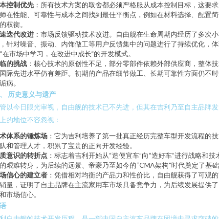
本控制优先
：所有技术方案的取舍都必须严格服从成本控制目标，这要求
师在性能、可靠性与成本之间找到最佳平衡点，例如在材料选择、配置简
的权衡。
速迭代改进
：市场反馈驱动技术改进。自由舰在生命周期内经历了多次小
，针对噪音、振动、内饰做工等用户反馈集中的问题进行了持续优化，体
“在市场中学习，在改进中成长”的开发模式。
临的挑战
：核心技术的原创性不足，部分零部件依赖外部供应商，整体技
国际先进水平仍有差距。初期的产品在细节做工、长期可靠性方面仍不时
诟病。
、 历史意义与遗产
管以今日眼光审视，自由舰的技术已不先进，但其在吉利乃至自主品牌发
上的地位不容忽视：
术体系的锤炼场
：它为吉利培养了第一批真正经历完整车型开发流程的技
队和管理人才，积累了宝贵的正向开发经验。
质意识的转折点
：标志着吉利开始从“造便宜车”向“造好车”进行战略和技
的艰难转身，为后续的远景、帝豪乃至如今的“CMA架构”时代奠定了基
场信心的建立者
：凭借相对均衡的产品力和性价比，自由舰获得了可观的
销量，证明了自主品牌在主流家用车市场具备竞争力，为后续发展提供了
和市场信心。
语
利自由舰的技术开发历程，是一部中国自主汽车品牌在困境中寻求突破的